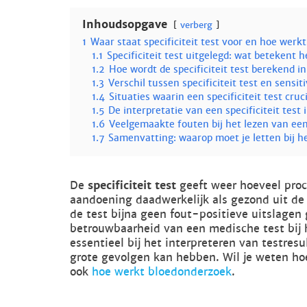
Inhoudsopgave
verberg
1
Waar staat specificiteit test voor en hoe werkt
1.1
Specificiteit test uitgelegd: wat betekent 
1.2
Hoe wordt de specificiteit test berekend in
1.3
Verschil tussen specificiteit test en sensiti
1.4
Situaties waarin een specificiteit test cruci
1.5
De interpretatie van een specificiteit tes
1.6
Veelgemaakte fouten bij het lezen van een 
1.7
Samenvatting: waarop moet je letten bij he
De
specificiteit test
geeft weer hoeveel pro
aandoening daadwerkelijk als gezond uit de 
de test bijna geen fout-positieve uitslagen
betrouwbaarheid van een medische test bij he
essentieel bij het interpreteren van testres
grote gevolgen kan hebben. Wil je weten ho
ook
hoe werkt bloedonderzoek
.