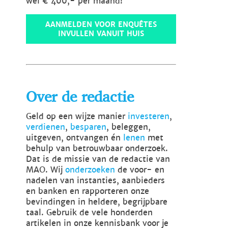
wel € 400,- per maand!
AANMELDEN VOOR ENQUÊTES
INVULLEN VANUIT HUIS
Over de redactie
Geld op een wijze manier
investeren
,
verdienen
,
besparen
, beleggen,
uitgeven, ontvangen én
lenen
met
behulp van betrouwbaar onderzoek.
Dat is de missie van de redactie van
MAO. Wij
onderzoeken
de voor- en
nadelen van instanties, aanbieders
en banken en rapporteren onze
bevindingen in heldere, begrijpbare
taal. Gebruik de vele honderden
artikelen in onze kennisbank voor je