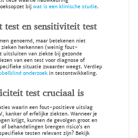
rdt deze waarde nauwkeuring
zoeksopzet bij
wat is een klinische studie
.
 test en sensitiviteit test
 samen genoemd, maar betekenen niet
d zieken herkennen (weinig fout-
t uitsluiten van ziekte bij gezonde
iezen van een test voor diagnose of
specifieke situatie zwaarder weegt. Verdiep
bbelblind onderzoek
in testontwikkeling.
citeit test cruciaal is
aties waarin een fout-positieve uitslag
, kanker of erfelijke ziekten. Wanneer je
ingen krijgt, kunnen de gevolgen groot en
 of behandelingen brengen risico’s en
pecifieke testen relevant zijn? Bekijk