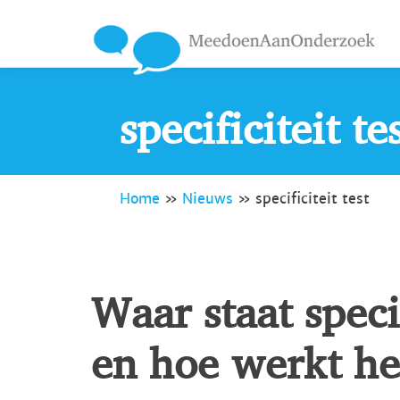
specificiteit te
Home
»
Nieuws
»
specificiteit test
Waar staat specif
en hoe werkt he