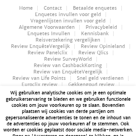
Home
Contact
Betaalde enquetes
Enquetes invullen voor geld
Vragenlijsten invullen voor geld
Algemene Voorwaarden
Privacybeleid
Enquetes Invullen
Kennisbank
Reisverzekering vergelijken
Review EnquêteVergelijk
Review Opinieland
Review Panelclix
Review Qlics
Review SurveyWorld
Review van CashbackKorting
Review van EnquêteVergelijk
Review van Life Points
Snel geld verdienen
Euroclix review
Gekkengoud review
iPay review
Myflavours review
Wij gebruiken analytische cookies om je een optimale
Nucash review
gebruikerservaring te bieden en we gebruiken functionele
Futurenet review | Is Futurenet betrouwbaar?
cookies om jouw voorkeuren op te slaan. Bovendien
Geld verdienen in 1 uur
plaatsen wij cookies van derde partijen om
Dé Bitvavo review van 2021 | Alles over Bitvavo
gepersonaliseerde advertenties te tonen en de inhoud van
Bonusway review | Is Bonusway betrouwbaar?
de advertenties op jouw voorkeuren af te stemmen. Ook
GFK Panel review | Is GFK Panel betrouwbaar?
worden er cookies geplaatst door sociale media-netwerken.
Dé manier om geld te verdienen: producten