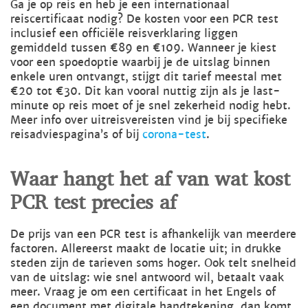
Ga je op reis en heb je een internationaal
reiscertificaat nodig? De kosten voor een PCR test
inclusief een officiële reisverklaring liggen
gemiddeld tussen €89 en €109. Wanneer je kiest
voor een spoedoptie waarbij je de uitslag binnen
enkele uren ontvangt, stijgt dit tarief meestal met
€20 tot €30. Dit kan vooral nuttig zijn als je last-
minute op reis moet of je snel zekerheid nodig hebt.
Meer info over uitreisvereisten vind je bij specifieke
reisadviespagina’s of bij
corona-test
.
Waar hangt het af van wat kost
PCR test precies af
De prijs van een PCR test is afhankelijk van meerdere
factoren. Allereerst maakt de locatie uit; in drukke
steden zijn de tarieven soms hoger. Ook telt snelheid
van de uitslag: wie snel antwoord wil, betaalt vaak
meer. Vraag je om een certificaat in het Engels of
een document met digitale handtekening, dan komt