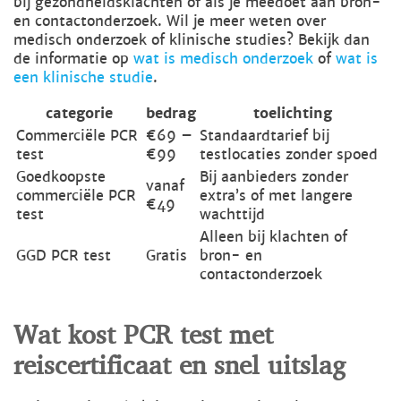
bij gezondheidsklachten of als je meedoet aan bron-
en contactonderzoek. Wil je meer weten over
medisch onderzoek of klinische studies? Bekijk dan
de informatie op
wat is medisch onderzoek
of
wat is
een klinische studie
.
categorie
bedrag
toelichting
Commerciële PCR
€69 –
Standaardtarief bij
test
€99
testlocaties zonder spoed
Goedkoopste
Bij aanbieders zonder
vanaf
commerciële PCR
extra’s of met langere
€49
test
wachttijd
Alleen bij klachten of
GGD PCR test
Gratis
bron- en
contactonderzoek
Wat kost PCR test met
reiscertificaat en snel uitslag