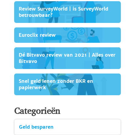
Review SurveyWorld | is SurveyWorld
betrouwbaar?
Euroclix review
Dé Bitvavo review van 2021 | Alles over
Bitvavo
Snel geld lenen zonder BKR en
papierwerk
Categorieën
Geld besparen