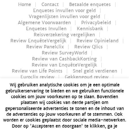
Home
Contact
Betaalde enquetes
Enquetes invullen voor geld
Vragenlijsten invullen voor geld
Algemene Voorwaarden
Privacybeleid
Enquetes Invullen
Kennisbank
Reisverzekering vergelijken
Review EnquêteVergelijk
Review Opinieland
Review Panelclix
Review Qlics
Review SurveyWorld
Review van CashbackKorting
Review van EnquêteVergelijk
Review van Life Points
Snel geld verdienen
Euroclix review
Gekkengoud review
iPay review
Myflavours review
Wij gebruiken analytische cookies om je een optimale
Nucash review
gebruikerservaring te bieden en we gebruiken functionele
Futurenet review | Is Futurenet betrouwbaar?
cookies om jouw voorkeuren op te slaan. Bovendien
Geld verdienen in 1 uur
plaatsen wij cookies van derde partijen om
Dé Bitvavo review van 2021 | Alles over Bitvavo
gepersonaliseerde advertenties te tonen en de inhoud van
Bonusway review | Is Bonusway betrouwbaar?
de advertenties op jouw voorkeuren af te stemmen. Ook
GFK Panel review | Is GFK Panel betrouwbaar?
worden er cookies geplaatst door sociale media-netwerken.
Dé manier om geld te verdienen: producten
Door op 'Accepteren en doorgaan' te klikken, ga je