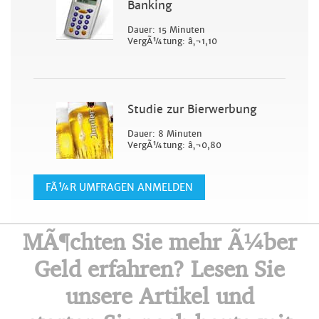
Banking
Dauer: 15 Minuten
VergÃ¼tung: â‚¬1,10
Studie zur Bierwerbung
Dauer: 8 Minuten
VergÃ¼tung: â‚¬0,80
FÃ¼R UMFRAGEN ANMELDEN
MÃ¶chten Sie mehr Ã¼ber
Geld erfahren? Lesen Sie
unsere Artikel und