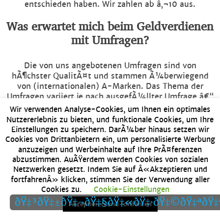
entschieden haben. Wir zahlen ab â‚¬10 aus.
Was erwartet mich beim Geldverdienen
mit Umfragen?
Die von uns angebotenen Umfragen sind von
hÃ¶chster QualitÃ¤t und stammen Ã¼berwiegend
von (internationalen) A-Marken. Das Thema der
Umfragen variiert je nach ausgefÃ¼llter Umfrage â€“
von Reisezielen bis hin zu Verpackungen von
Wir verwenden Analyse-Cookies, um Ihnen ein optimales
Supermarktprodukten.
Nutzererlebnis zu bieten, und funktionale Cookies, um Ihre
Einstellungen zu speichern. DarÃ¼ber hinaus setzen wir
Â Â Â Â Â Â Â Â Â Â
Wie viele Umfrageeinladungen erhalte
Cookies von Drittanbietern ein, um personalisierte Werbung
anzuzeigen und Werbeinhalte auf Ihre PrÃ¤ferenzen
ich?
abzustimmen. AuÃŸerdem werden Cookies von sozialen
Netzwerken gesetzt. Indem Sie auf Â«Akzeptieren und
fortfahrenÂ» klicken, stimmen Sie der Verwendung aller
Die Anzahl der Einladungen, die Sie erhalten, hÃ¤ngt
Cookies zu.
Cookie-Einstellungen
unter anderem von der Anzahl der Umfragen ab, die
ðŸ‡³ðŸ‡±
ðŸ‡¬ðŸ‡§
ðŸ‡«ðŸ‡·
ðŸ‡©ðŸ‡ª
ðŸ‡
Akzeptieren und fortfahren
Sie in der Vergangenheit ausgefÃ¼llt haben. Sie
erhalten maximal einmal alle zwei Tage eine