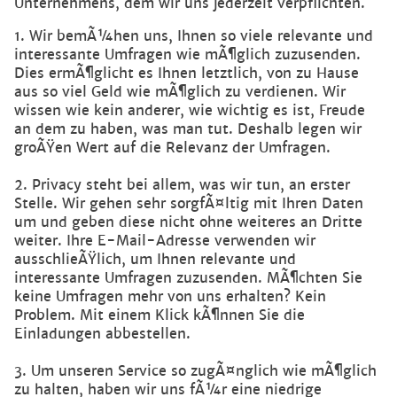
Unternehmens, dem wir uns jederzeit verpflichten.
1. Wir bemÃ¼hen uns, Ihnen so viele relevante und
interessante Umfragen wie mÃ¶glich zuzusenden.
Dies ermÃ¶glicht es Ihnen letztlich, von zu Hause
aus so viel Geld wie mÃ¶glich zu verdienen. Wir
wissen wie kein anderer, wie wichtig es ist, Freude
an dem zu haben, was man tut. Deshalb legen wir
groÃŸen Wert auf die Relevanz der Umfragen.
2. Privacy steht bei allem, was wir tun, an erster
Stelle. Wir gehen sehr sorgfÃ¤ltig mit Ihren Daten
um und geben diese nicht ohne weiteres an Dritte
weiter. Ihre E-Mail-Adresse verwenden wir
ausschlieÃŸlich, um Ihnen relevante und
interessante Umfragen zuzusenden. MÃ¶chten Sie
keine Umfragen mehr von uns erhalten? Kein
Problem. Mit einem Klick kÃ¶nnen Sie die
Einladungen abbestellen.
3. Um unseren Service so zugÃ¤nglich wie mÃ¶glich
zu halten, haben wir uns fÃ¼r eine niedrige