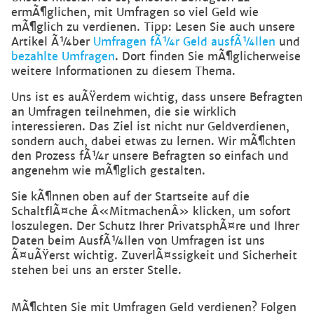
ermÃ¶glichen, mit Umfragen so viel Geld wie
mÃ¶glich zu verdienen. Tipp: Lesen Sie auch unsere
Artikel Ã¼ber
Umfragen fÃ¼r Geld ausfÃ¼llen
und
bezahlte Umfragen
. Dort finden Sie mÃ¶glicherweise
weitere Informationen zu diesem Thema.
Uns ist es auÃŸerdem wichtig, dass unsere Befragten
an Umfragen teilnehmen, die sie wirklich
interessieren. Das Ziel ist nicht nur Geldverdienen,
sondern auch, dabei etwas zu lernen. Wir mÃ¶chten
den Prozess fÃ¼r unsere Befragten so einfach und
angenehm wie mÃ¶glich gestalten.
Sie kÃ¶nnen oben auf der Startseite auf die
SchaltflÃ¤che Â«MitmachenÂ» klicken, um sofort
loszulegen. Der Schutz Ihrer PrivatsphÃ¤re und Ihrer
Daten beim AusfÃ¼llen von Umfragen ist uns
Ã¤uÃŸerst wichtig. ZuverlÃ¤ssigkeit und Sicherheit
stehen bei uns an erster Stelle.
MÃ¶chten Sie mit Umfragen Geld verdienen? Folgen