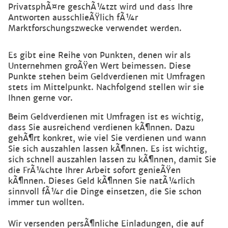
PrivatsphÃ¤re geschÃ¼tzt wird und dass Ihre
Antworten ausschlieÃŸlich fÃ¼r
Marktforschungszwecke verwendet werden.
Es gibt eine Reihe von Punkten, denen wir als
Unternehmen groÃŸen Wert beimessen. Diese
Punkte stehen beim Geldverdienen mit Umfragen
stets im Mittelpunkt. Nachfolgend stellen wir sie
Ihnen gerne vor.
Beim Geldverdienen mit Umfragen ist es wichtig,
dass Sie ausreichend verdienen kÃ¶nnen. Dazu
gehÃ¶rt konkret, wie viel Sie verdienen und wann
Sie sich auszahlen lassen kÃ¶nnen. Es ist wichtig,
sich schnell auszahlen lassen zu kÃ¶nnen, damit Sie
die FrÃ¼chte Ihrer Arbeit sofort genieÃŸen
kÃ¶nnen. Dieses Geld kÃ¶nnen Sie natÃ¼rlich
sinnvoll fÃ¼r die Dinge einsetzen, die Sie schon
immer tun wollten.
Wir versenden persÃ¶nliche Einladungen, die auf