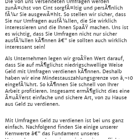
Die von uns versendeten Umfragen werden
zunÃ¤chst von Cint sorgfÃ¤ltig und persÃ¶nlich
fÃ¼r Sie ausgewÃ¤hlt. So stellen wir sicher, dass
Sie nur Umfragen ausfÃ¼llen, die Sie wirklich
interessieren und die Ihnen SpaÃŸ machen. Uns ist
es wichtig, dass Sie Umfragen nicht nur sicher
ausfÃ¼llen kÃ¶nnen â€“ sie sollten auch wirklich
interessant sein!
Als Unternehmen legen wir groÃŸen Wert darauf,
dass Sie auf mÃ¶glichst niedrigschwellige Weise
Geld mit Umfragen verdienen kÃ¶nnen. Deshalb
haben wir eine Mindestauszahlungsgrenze von â‚¬10
eingefÃ¼hrt. So kÃ¶nnen Sie schnell von Ihrer
Arbeit profitieren. Insgesamt ermÃ¶glicht dies eine
Ã¤uÃŸerst einfache und sichere Art, von zu Hause
aus Geld zu verdienen.
Mit Umfragen Geld zu verdienen ist bei uns ganz
einfach. Nachfolgend finden Sie einige unserer
Kernwerte â€“ das Fundament unseres