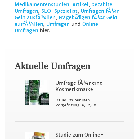
Medikamentenstudien
,
Artikel
,
bezahlte
Umfragen
,
SEO-Spezialist
,
Umfragen fÃ¼r
Geld ausfÃ¼llen
,
FragebÃ¶gen fÃ¼r Geld
ausfÃ¼llen
,
Umfragen
und
Online-
Umfragen
hier.
Aktuelle Umfragen
Umfrage fÃ¼r eine
Kosmetikmarke
Dauer: 22 Minuten
VergÃ¼tung: â‚¬2,80
Studie zum Online-