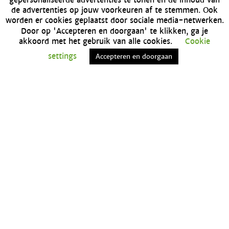
de advertenties op jouw voorkeuren af te stemmen. Ook
worden er cookies geplaatst door sociale media-netwerken.
Door op 'Accepteren en doorgaan' te klikken, ga je
Op ons blog
akkoord met het gebruik van alle cookies.
Cookie
settings
Accepteren en doorgaan
Betaalde enquetes
Enquêtes voor geld
Home
Contact
Betaalde enquetes
Enquetes invullen voor geld
Vragenlijsten invullen voor geld