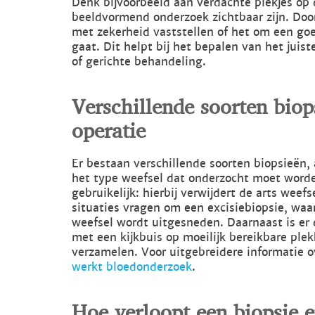
Denk bijvoorbeeld aan verdachte plekjes op 
beeldvormend onderzoek zichtbaar zijn. Doo
met zekerheid vaststellen of het om een g
gaat. Dit helpt bij het bepalen van het juist
of gerichte behandeling.
Verschillende soorten biop
operatie
Er bestaan verschillende soorten biopsieën, 
het type weefsel dat onderzocht moet worde
gebruikelijk: hierbij verwijdert de arts weef
situaties vragen om een excisiebiopsie, waar
weefsel wordt uitgesneden. Daarnaast is er 
met een kijkbuis op moeilijk bereikbare ple
verzamelen. Voor uitgebreidere informatie o
werkt bloedonderzoek
.
Hoe verloopt een biopsie en