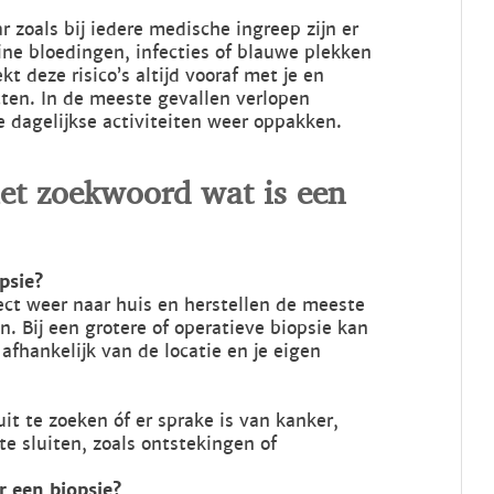
r zoals bij iedere medische ingreep zijn er
ine bloedingen, infecties of blauwe plekken
t deze risico’s altijd vooraf met je en
tten. In de meeste gevallen verlopen
e dagelijkse activiteiten weer oppakken.
het zoekwoord wat is een
psie?
ect weer naar huis en herstellen de meeste
 Bij een grotere of operatieve biopsie kan
afhankelijk van de locatie en je eigen
it te zoeken óf er sprake is van kanker,
e sluiten, zoals ontstekingen of
r een biopsie?