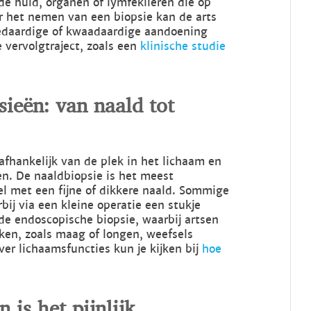
de huid, organen of lymfeklieren die op
r het nemen van een biopsie kan de arts
oedaardige of kwaadaardige aandoening
e vervolgtraject, zoals een
klinische studie
sieën: van naald tot
afhankelijk van de plek in het lichaam en
n. De naaldbiopsie is het meest
sel met een fijne of dikkere naald. Sommige
bij via een kleine operatie een stukje
de endoscopische biopsie, waarbij artsen
kken, zoals maag of longen, weefsels
ver lichaamsfuncties kun je kijken bij
hoe
 is het pijnlijk