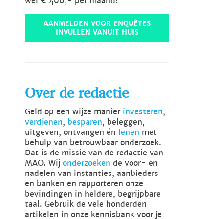
wel € 400,- per maand!
AANMELDEN VOOR ENQUÊTES
INVULLEN VANUIT HUIS
Over de redactie
Geld op een wijze manier
investeren
,
verdienen
,
besparen
, beleggen,
uitgeven, ontvangen én
lenen
met
behulp van betrouwbaar onderzoek.
Dat is de missie van de redactie van
MAO. Wij
onderzoeken
de voor- en
nadelen van instanties, aanbieders
en banken en rapporteren onze
bevindingen in heldere, begrijpbare
taal. Gebruik de vele honderden
artikelen in onze kennisbank voor je