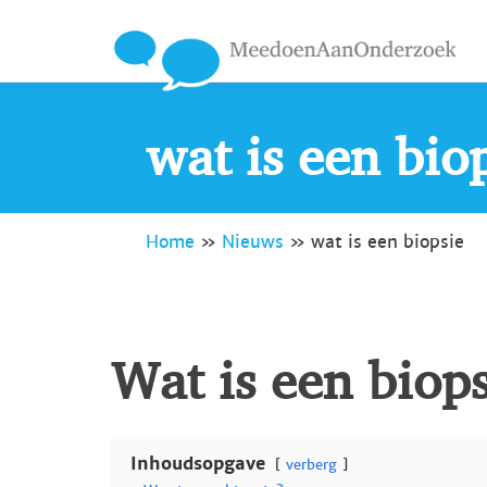
wat is een bio
Home
»
Nieuws
»
wat is een biopsie
Wat is een biop
Inhoudsopgave
verberg