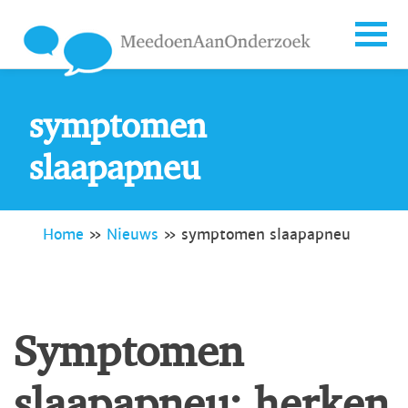
symptomen
slaapapneu
Home
»
Nieuws
»
symptomen slaapapneu
Symptomen
slaapapneu: herken