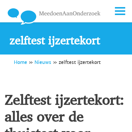
zelftest ijzertekort
Home
»
Nieuws
»
zelftest ijzertekort
Zelftest ijzertekort:
alles over de
thuistest voor