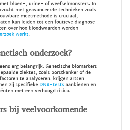
met bloed-, urine- of weefselmonsters. In
rzocht met geavanceerde technieken zoals
rouwbare meetmethode is cruciaal,
taten kan leiden tot een foutieve diagnose
eten over hoe bloedwaarden worden
erzoek werkt
.
enetisch onderzoek?
eens erg belangrijk. Genetische biomarkers
bepaalde ziektes, zoals borstkanker of de
actoren te analyseren, krijgen artsen
nnen zij specifieke
DNA-tests
aanbieden en
iënten met een verhoogd risico.
rs bij veelvoorkomende