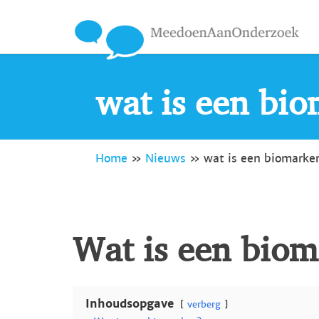
wat is een bi
Home
»
Nieuws
»
wat is een biomarke
Wat is een biom
Inhoudsopgave
verberg