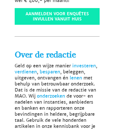
wel € 400,- per maand!
AANMELDEN VOOR ENQUÊTES
INVULLEN VANUIT HUIS
Over de redactie
Geld op een wijze manier
investeren
,
verdienen
,
besparen
, beleggen,
uitgeven, ontvangen én
lenen
met
behulp van betrouwbaar onderzoek.
Dat is de missie van de redactie van
MAO. Wij
onderzoeken
de voor- en
nadelen van instanties, aanbieders
en banken en rapporteren onze
bevindingen in heldere, begrijpbare
taal. Gebruik de vele honderden
artikelen in onze kennisbank voor je