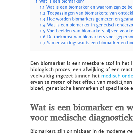
1
Wat is een biomarker?
1.1
Wat is een biomarker en waarom zijn ze be
1.2
Toepassingen van biomarkers: van ontdekk
1.3
Hoe worden biomarkers gemeten en geana
1.4
Wat is een biomarker in genetisch onderz
1.5
Voorbeelden van biomarkers bij veelvoork
1.6
De toekomst van biomarkers voor geperson
1.7
Samenvatting: wat is een biomarker en ho
Een
biomarker
is een meetbare stof in het 
biologisch proces, een afwijking of een rea
veelvuldig ingezet binnen het
medisch onde
ervan te meten of het effect van medicijnen 
bloed, genetische kenmerken of specifieke e
Wat is een biomarker en w
voor medische diagnostiek
Biomarkers zijn onmisbaar in de moderne g