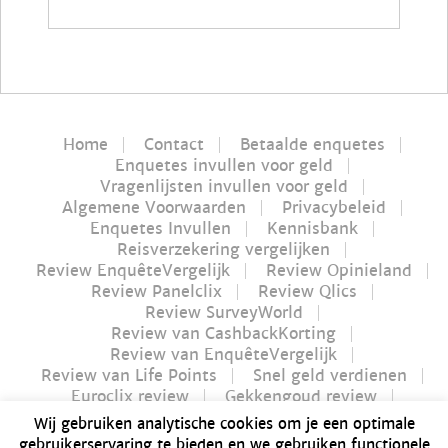
Home
Contact
Betaalde enquetes
Enquetes invullen voor geld
Vragenlijsten invullen voor geld
Algemene Voorwaarden
Privacybeleid
Enquetes Invullen
Kennisbank
Reisverzekering vergelijken
Review EnquêteVergelijk
Review Opinieland
Review Panelclix
Review Qlics
Review SurveyWorld
Review van CashbackKorting
Review van EnquêteVergelijk
Review van Life Points
Snel geld verdienen
Euroclix review
Gekkengoud review
iPay review
Myflavours review
Wij gebruiken analytische cookies om je een optimale
Nucash review
gebruikerservaring te bieden en we gebruiken functionele