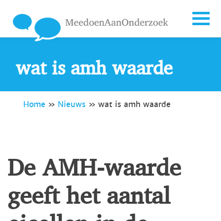
wat is amh waarde
Home
»
Nieuws
»
wat is amh waarde
De AMH-waarde
geeft het aantal
eicellen in de