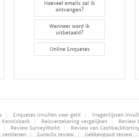
Hoeveel emails zal ik
ontvangen?
Wanneer word ik
uitbetaald?
Online Enquetes
s
Enquetes invullen voor geld
Vragenlijsten invul
Kennisbank
Reisverzekering vergelijken
Review 
Review SurveyWorld
Review van CashbackKortin
d verdienen
Euroclix review
Gekkengoud review