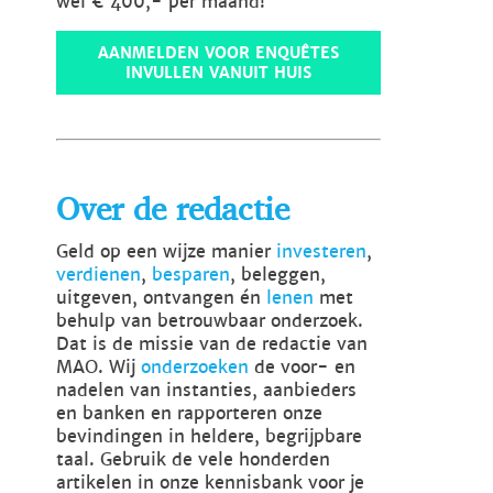
wel € 400,- per maand!
AANMELDEN VOOR ENQUÊTES
INVULLEN VANUIT HUIS
Over de redactie
Geld op een wijze manier
investeren
,
verdienen
,
besparen
, beleggen,
uitgeven, ontvangen én
lenen
met
behulp van betrouwbaar onderzoek.
Dat is de missie van de redactie van
MAO. Wij
onderzoeken
de voor- en
nadelen van instanties, aanbieders
en banken en rapporteren onze
bevindingen in heldere, begrijpbare
taal. Gebruik de vele honderden
artikelen in onze kennisbank voor je