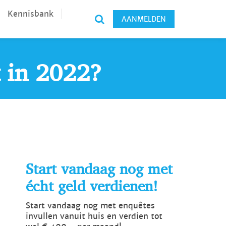
Kennisbank
AANMELDEN
 in 2022?
Start vandaag nog met
écht geld verdienen!
Start vandaag nog met enquêtes
invullen vanuit huis en verdien tot