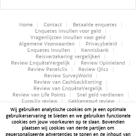
Home
Contact
Betaalde enquetes
Enquetes invullen voor geld
Vragenlijsten invullen voor geld
Algemene Voorwaarden
Privacybeleid
Enquetes Invullen
Kennisbank
Reisverzekering vergelijken
Review EnquêteVergelijk
Review Opinieland
Review Panelclix
Review Qlics
Review SurveyWorld
Review van CashbackKorting
Review van EnquêteVergelijk
Review van Life Points
Snel geld verdienen
Euroclix review
Gekkengoud review
iPay review
Myflavours review
Wij gebruiken analytische cookies om je een optimale
Nucash review
gebruikerservaring te bieden en we gebruiken functionele
Futurenet review | Is Futurenet betrouwbaar?
cookies om jouw voorkeuren op te slaan. Bovendien
Geld verdienen in 1 uur
plaatsen wij cookies van derde partijen om
Dé Bitvavo review van 2021 | Alles over Bitvavo
gepersonaliseerde advertenties te tonen en de inhoud van