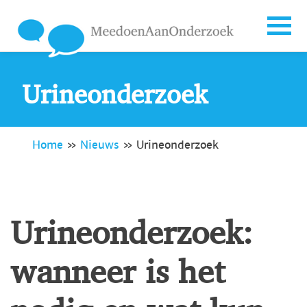
Urineonderzoek
Home
»
Nieuws
»
Urineonderzoek
Urineonderzoek:
wanneer is het
nodig en wat kun