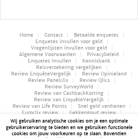
Home
Contact
Betaalde enquetes
Enquetes invullen voor geld
Vragenlijsten invullen voor geld
Algemene Voorwaarden
Privacybeleid
Enquetes Invullen
Kennisbank
Reisverzekering vergelijken
Review EnquêteVergelijk
Review Opinieland
Review Panelclix
Review Qlics
Review SurveyWorld
Review van CashbackKorting
Review van EnquêteVergelijk
Review van Life Points
Snel geld verdienen
Euroclix review
Gekkengoud review
iPay review
Myflavours review
Wij gebruiken analytische cookies om je een optimale
Nucash review
gebruikerservaring te bieden en we gebruiken functionele
Futurenet review | Is Futurenet betrouwbaar?
cookies om jouw voorkeuren op te slaan. Bovendien