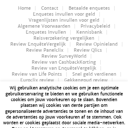
Home
Contact
Betaalde enquetes
Enquetes invullen voor geld
Vragenlijsten invullen voor geld
Algemene Voorwaarden
Privacybeleid
Enquetes Invullen
Kennisbank
Reisverzekering vergelijken
Review EnquêteVergelijk
Review Opinieland
Review Panelclix
Review Qlics
Review SurveyWorld
Review van CashbackKorting
Review van EnquêteVergelijk
Review van Life Points
Snel geld verdienen
Euroclix review
Gekkengoud review
iPay review
Myflavours review
Wij gebruiken analytische cookies om je een optimale
Nucash review
gebruikerservaring te bieden en we gebruiken functionele
Futurenet review | Is Futurenet betrouwbaar?
cookies om jouw voorkeuren op te slaan. Bovendien
Geld verdienen in 1 uur
plaatsen wij cookies van derde partijen om
Dé Bitvavo review van 2021 | Alles over Bitvavo
gepersonaliseerde advertenties te tonen en de inhoud van
Bonusway review | Is Bonusway betrouwbaar?
de advertenties op jouw voorkeuren af te stemmen. Ook
GFK Panel review | Is GFK Panel betrouwbaar?
worden er cookies geplaatst door sociale media-netwerken.
Dé manier om geld te verdienen: producten