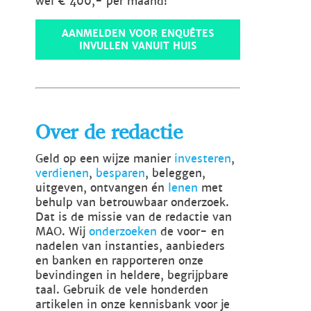
wel € 400,- per maand!
AANMELDEN VOOR ENQUÊTES
INVULLEN VANUIT HUIS
Over de redactie
Geld op een wijze manier
investeren
,
verdienen
,
besparen
, beleggen,
uitgeven, ontvangen én
lenen
met
behulp van betrouwbaar onderzoek.
Dat is de missie van de redactie van
MAO. Wij
onderzoeken
de voor- en
nadelen van instanties, aanbieders
en banken en rapporteren onze
bevindingen in heldere, begrijpbare
taal. Gebruik de vele honderden
artikelen in onze kennisbank voor je