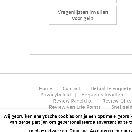
Vragenlijsten invullen
voor geld
Home
Contact
Betaalde enquete
Privacybeleid
Enquetes Invullen
Review Panelclix
Review Qlics
Review van Life Points
Snel gel
Nucash review
Wij gebruiken analytische cookies om je een optimale gebrui
Dé Bitvavo review va
van derde partijen om gepersonaliseerde advertenties te 
GFK Panel review | Is GFK Panel betrouw
media-netwerken. Door op 'Accepteren en doorga