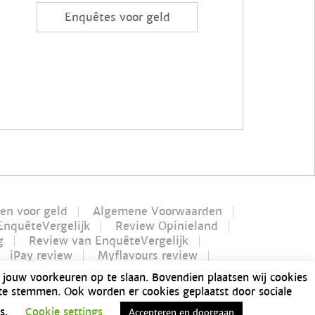
Enquêtes voor geld
len voor geld
Algemene Voorwaarden
EnquêteVergelijk
Review Opinieland
g
Review van EnquêteVergelijk
iPay review
Myflavours review
verdienen in 1 uur
 jouw voorkeuren op te slaan. Bovendien plaatsen wij cookies
nusway betrouwbaar?
 te stemmen. Ook worden er cookies geplaatst door sociale
ten
Lamellen overkapping
Sitemap
es.
Cookie settings
Accepteren en doorgaan