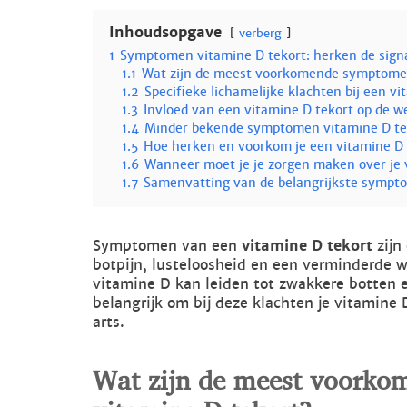
Inhoudsopgave
verberg
1
Symptomen vitamine D tekort: herken de signa
1.1
Wat zijn de meest voorkomende symptomen
1.2
Specifieke lichamelijke klachten bij een v
1.3
Invloed van een vitamine D tekort op de
1.4
Minder bekende symptomen vitamine D tek
1.5
Hoe herken en voorkom je een vitamine D 
1.6
Wanneer moet je je zorgen maken over je 
1.7
Samenvatting van de belangrijkste sympt
Symptomen van een
vitamine D tekort
zijn
botpijn, lusteloosheid en een verminderde w
vitamine D kan leiden tot zwakkere botten e
belangrijk om bij deze klachten je vitamine
arts.
Wat zijn de meest voork
vitamine D tekort?