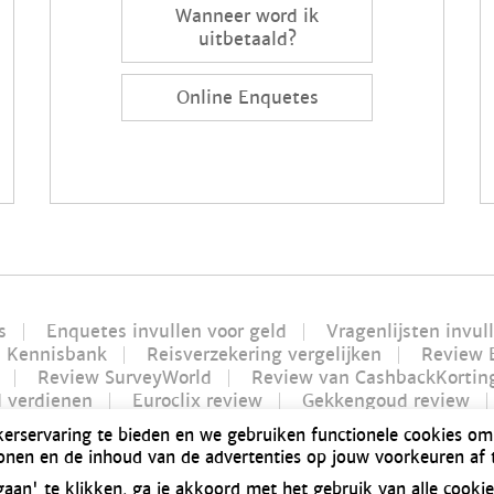
Wanneer word ik
uitbetaald?
Online Enquetes
s
Enquetes invullen voor geld
Vragenlijsten invul
Kennisbank
Reisverzekering vergelijken
Review 
Review SurveyWorld
Review van CashbackKortin
d verdienen
Euroclix review
Gekkengoud review
Futurenet review | Is Futurenet betrouwbaar?
Geld 
kerservaring te bieden en we gebruiken functionele cookies om
n 2021 | Alles over Bitvavo
Bonusway review | Is Bo
tonen en de inhoud van de advertenties op jouw voorkeuren af
baar?
Dé manier om geld te verdienen: producten tes
an' te klikken, ga je akkoord met het gebruik van alle cooki