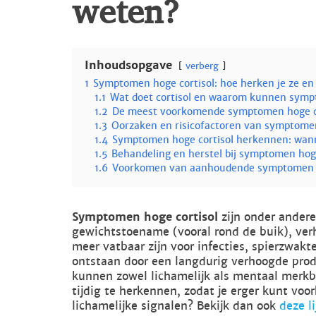
weten?
Inhoudsopgave
verberg
1
Symptomen hoge cortisol: hoe herken je ze en
1.1
Wat doet cortisol en waarom kunnen symp
1.2
De meest voorkomende symptomen hoge cor
1.3
Oorzaken en risicofactoren van symptomen
1.4
Symptomen hoge cortisol herkennen: wann
1.5
Behandeling en herstel bij symptomen hoge
1.6
Voorkomen van aanhoudende symptomen h
Symptomen hoge cortisol
zijn onder ander
gewichtstoename (vooral rond de buik), ve
meer vatbaar zijn voor infecties, spierzwak
ontstaan door een langdurig verhoogde prod
kunnen zowel lichamelijk als mentaal merkba
tijdig te herkennen, zodat je erger kunt vo
lichamelijke signalen? Bekijk dan ook
deze l