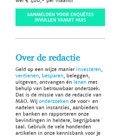
wel € 400,- per maand!
AANMELDEN VOOR ENQUÊTES
INVULLEN VANUIT HUIS
Over de redactie
Geld op een wijze manier
investeren
,
verdienen
,
besparen
, beleggen,
uitgeven, ontvangen én
lenen
met
behulp van betrouwbaar onderzoek.
Dat is de missie van de redactie van
MAO. Wij
onderzoeken
de voor- en
nadelen van instanties, aanbieders
en banken en rapporteren onze
bevindingen in heldere, begrijpbare
taal. Gebruik de vele honderden
artikelen in onze kennisbank voor je