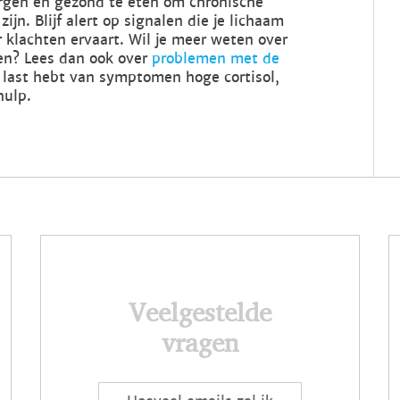
rgen en gezond te eten om chronische
ijn. Blijf alert op signalen die je lichaam
er klachten ervaart. Wil je meer weten over
n? Lees dan ook over
problemen met de
je last hebt van symptomen hoge cortisol,
hulp.
Veelgestelde
vragen