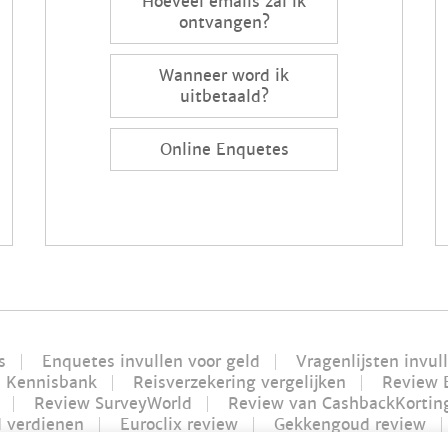
Hoeveel emails zal ik
ontvangen?
Wanneer word ik
uitbetaald?
Online Enquetes
s
Enquetes invullen voor geld
Vragenlijsten invul
Kennisbank
Reisverzekering vergelijken
Review 
Review SurveyWorld
Review van CashbackKortin
d verdienen
Euroclix review
Gekkengoud review
Futurenet review | Is Futurenet betrouwbaar?
Geld 