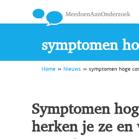
symptomen hog
Home
»
Nieuws
»
symptomen hoge cort
Symptomen hoge 
herken je ze en