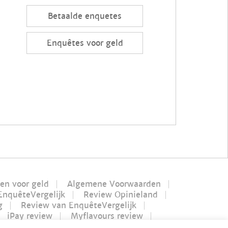
Betaalde enquetes
Enquêtes voor geld
len voor geld
Algemene Voorwaarden
EnquêteVergelijk
Review Opinieland
g
Review van EnquêteVergelijk
iPay review
Myflavours review
verdienen in 1 uur