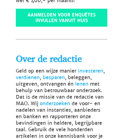
wel € 400,- per maand!
AANMELDEN VOOR ENQUÊTES
INVULLEN VANUIT HUIS
Over de redactie
Geld op een wijze manier
investeren
,
verdienen
,
besparen
, beleggen,
uitgeven, ontvangen én
lenen
met
behulp van betrouwbaar onderzoek.
Dat is de missie van de redactie van
MAO. Wij
onderzoeken
de voor- en
nadelen van instanties, aanbieders
en banken en rapporteren onze
bevindingen in heldere, begrijpbare
taal. Gebruik de vele honderden
artikelen in onze kennisbank voor je