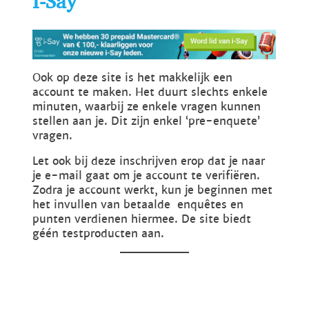
Ook op deze site is het makkelijk een
account te maken. Het duurt slechts enkele
minuten, waarbij ze enkele vragen kunnen
stellen aan je. Dit zijn enkel ‘pre-enquete’
vragen.
Let ook bij deze inschrijven erop dat je naar
je e-mail gaat om je account te verifiëren.
Zodra je account werkt, kun je beginnen met
het invullen van betaalde enquêtes en
punten verdienen hiermee. De site biedt
géén testproducten aan.