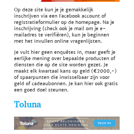
Op deze site kun je je gemakkelijk
inschrijven via een Facebook account of
registratieformulier op de homepage. Na je
inschrijving (check ook je mail om je e-
mailadres te verifiëren), kun je beginnen
met het invullen online vragenlijsten.
Je vult hier geen enquêtes in, maar geeft je
eerlijke mening over bepaalde producten of
diensten die op de site worden gezet. Je
maakt elk kwartaal kans op geld (€2000,-)
of spaarpunten die inwisselbaar zijn voor
geld of cadeaubonnen. Je kan hier ook gratis
een goed doel steunen.
Toluna