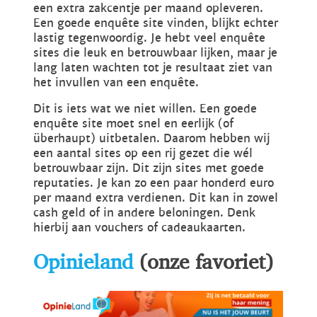
een extra zakcentje per maand opleveren.
Een goede enquête site vinden, blijkt echter
lastig tegenwoordig. Je hebt veel enquête
sites die leuk en betrouwbaar lijken, maar je
lang laten wachten tot je resultaat ziet van
het invullen van een enquête.
Dit is iets wat we niet willen. Een goede
enquête site moet snel en eerlijk (of
überhaupt) uitbetalen. Daarom hebben wij
een aantal sites op een rij gezet die wél
betrouwbaar zijn. Dit zijn sites met goede
reputaties. Je kan zo een paar honderd euro
per maand extra verdienen. Dit kan in zowel
cash geld of in andere beloningen. Denk
hierbij aan vouchers of cadeaukaarten.
Opinieland
(onze favoriet)