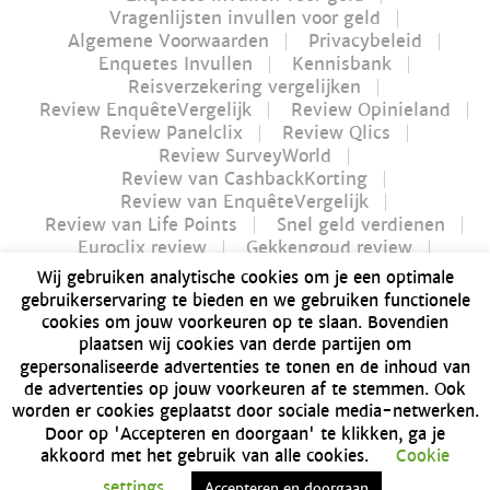
Vragenlijsten invullen voor geld
Algemene Voorwaarden
Privacybeleid
Enquetes Invullen
Kennisbank
Reisverzekering vergelijken
Review EnquêteVergelijk
Review Opinieland
Review Panelclix
Review Qlics
Review SurveyWorld
Review van CashbackKorting
Review van EnquêteVergelijk
Review van Life Points
Snel geld verdienen
Euroclix review
Gekkengoud review
iPay review
Myflavours review
Wij gebruiken analytische cookies om je een optimale
Nucash review
gebruikerservaring te bieden en we gebruiken functionele
Futurenet review | Is Futurenet betrouwbaar?
cookies om jouw voorkeuren op te slaan. Bovendien
Geld verdienen in 1 uur
plaatsen wij cookies van derde partijen om
Dé Bitvavo review van 2021 | Alles over Bitvavo
gepersonaliseerde advertenties te tonen en de inhoud van
Bonusway review | Is Bonusway betrouwbaar?
de advertenties op jouw voorkeuren af te stemmen. Ook
GFK Panel review | Is GFK Panel betrouwbaar?
worden er cookies geplaatst door sociale media-netwerken.
Dé manier om geld te verdienen: producten
Door op 'Accepteren en doorgaan' te klikken, ga je
testen
akkoord met het gebruik van alle cookies.
Cookie
Lamellen overkapping
Sitemap
settings
Accepteren en doorgaan