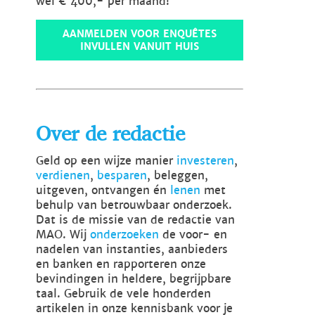
wel € 400,- per maand!
AANMELDEN VOOR ENQUÊTES
INVULLEN VANUIT HUIS
Over de redactie
Geld op een wijze manier
investeren
,
verdienen
,
besparen
, beleggen,
uitgeven, ontvangen én
lenen
met
behulp van betrouwbaar onderzoek.
Dat is de missie van de redactie van
MAO. Wij
onderzoeken
de voor- en
nadelen van instanties, aanbieders
en banken en rapporteren onze
bevindingen in heldere, begrijpbare
taal. Gebruik de vele honderden
artikelen in onze kennisbank voor je