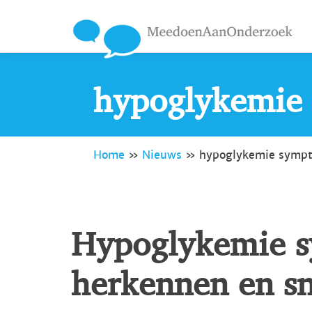
hypoglykemie
Home
»
Nieuws
»
hypoglykemie symp
Hypoglykemie 
herkennen en sn