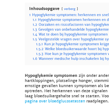
Inhoudsopgave
verberg
1
Hypoglykemie symptomen: herkennen en snel
1.1
Hypoglykemie symptomen herkennen en di
1.2
Oorzaken en risicofactoren van hypogly
1.3
Gevolgen van onbehandelde hypoglykemi
1.4
Wat te doen bij hypoglykemie symptomen
1.5
Veelgestelde vragen over hypoglykemie 
1.5.1
Kun je hypoglykemie symptomen krijge
1.5.2
Welke bloedsuikerwaarde hoort bij h
1.5.3
Hoe kun je hypoglykemie symptomen
1.6
Wanneer medische hulp inschakelen bij 
Hypoglykemie symptomen
zijn onder andere
hartkloppingen, plotselinge honger, stemmi
ernstige gevallen kunnen symptomen als bew
optreden. Het herkennen van deze signalen 
laag bloedsuikergehalte snel te starten. Voo
pagina over bloedglucosetesten
raadplegen.