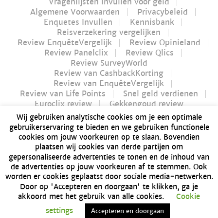
Vragenlijsten invullen voor geld
Algemene Voorwaarden
Privacybeleid
Enquetes Invullen
Kennisbank
Reisverzekering vergelijken
Review EnquêteVergelijk
Review Opinieland
Review Panelclix
Review Qlics
Review SurveyWorld
Review van CashbackKorting
Review van EnquêteVergelijk
Review van Life Points
Snel geld verdienen
Euroclix review
Gekkengoud review
iPay review
Myflavours review
Wij gebruiken analytische cookies om je een optimale
Nucash review
gebruikerservaring te bieden en we gebruiken functionele
Futurenet review | Is Futurenet betrouwbaar?
cookies om jouw voorkeuren op te slaan. Bovendien
Geld verdienen in 1 uur
plaatsen wij cookies van derde partijen om
Dé Bitvavo review van 2021 | Alles over Bitvavo
gepersonaliseerde advertenties te tonen en de inhoud van
Bonusway review | Is Bonusway betrouwbaar?
de advertenties op jouw voorkeuren af te stemmen. Ook
GFK Panel review | Is GFK Panel betrouwbaar?
worden er cookies geplaatst door sociale media-netwerken.
Dé manier om geld te verdienen: producten
Door op 'Accepteren en doorgaan' te klikken, ga je
testen
akkoord met het gebruik van alle cookies.
Cookie
Lamellen overkapping
Sitemap
settings
Accepteren en doorgaan