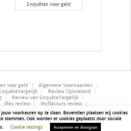
Enquêtes voor geld
len voor geld
Algemene Voorwaarden
EnquêteVergelijk
Review Opinieland
g
Review van EnquêteVergelijk
iPay review
Myflavours review
verdienen in 1 uur
 jouw voorkeuren op te slaan. Bovendien plaatsen wij cookies
nusway betrouwbaar?
 te stemmen. Ook worden er cookies geplaatst door sociale
ten
Lamellen overkapping
Sitemap
es.
Cookie settings
Accepteren en doorgaan