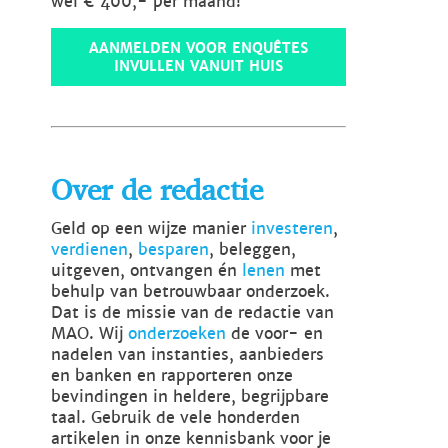
wel € 400,- per maand!
AANMELDEN VOOR ENQUÊTES
INVULLEN VANUIT HUIS
Over de redactie
Geld op een wijze manier
investeren
,
verdienen
,
besparen
, beleggen,
uitgeven, ontvangen én
lenen
met
behulp van betrouwbaar onderzoek.
Dat is de missie van de redactie van
MAO. Wij
onderzoeken
de voor- en
nadelen van instanties, aanbieders
en banken en rapporteren onze
bevindingen in heldere, begrijpbare
taal. Gebruik de vele honderden
artikelen in onze kennisbank voor je