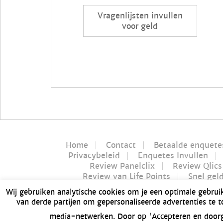
Vragenlijsten invullen
voor geld
Home
Contact
Betaalde enquete
Privacybeleid
Enquetes Invullen
Review Panelclix
Review Qlics
Review van Life Points
Snel gel
Nucash review
Wij gebruiken analytische cookies om je een optimale gebrui
Dé Bitvavo review va
van derde partijen om gepersonaliseerde advertenties te 
GFK Panel review | Is GFK Panel betrouw
media-netwerken. Door op 'Accepteren en doorga