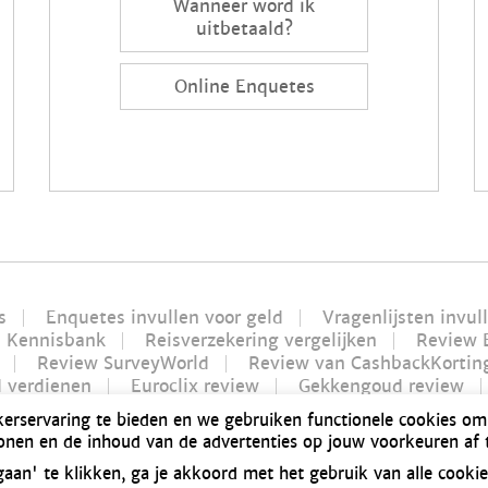
Wanneer word ik
uitbetaald?
Online Enquetes
s
Enquetes invullen voor geld
Vragenlijsten invul
Kennisbank
Reisverzekering vergelijken
Review 
Review SurveyWorld
Review van CashbackKortin
d verdienen
Euroclix review
Gekkengoud review
Futurenet review | Is Futurenet betrouwbaar?
Geld 
kerservaring te bieden en we gebruiken functionele cookies om
n 2021 | Alles over Bitvavo
Bonusway review | Is Bo
tonen en de inhoud van de advertenties op jouw voorkeuren af
baar?
Dé manier om geld te verdienen: producten tes
an' te klikken, ga je akkoord met het gebruik van alle cooki