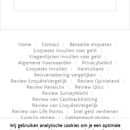
Home
Contact
Betaalde enquetes
Enquetes invullen voor geld
Vragenlijsten invullen voor geld
Algemene Voorwaarden
Privacybeleid
Enquetes Invullen
Kennisbank
Reisverzekering vergelijken
Review EnquêteVergelijk
Review Opinieland
Review Panelclix
Review Qlics
Review SurveyWorld
Review van CashbackKorting
Review van EnquêteVergelijk
Review van Life Points
Snel geld verdienen
Euroclix review
Gekkengoud review
iPay review
Myflavours review
Wij gebruiken analytische cookies om je een optimale
Nucash review