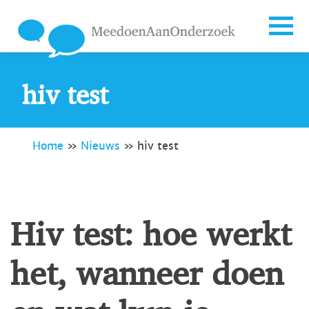
hiv test
Home
»
Nieuws
»
hiv test
Hiv test: hoe werkt
het, wanneer doen
en wat kun je