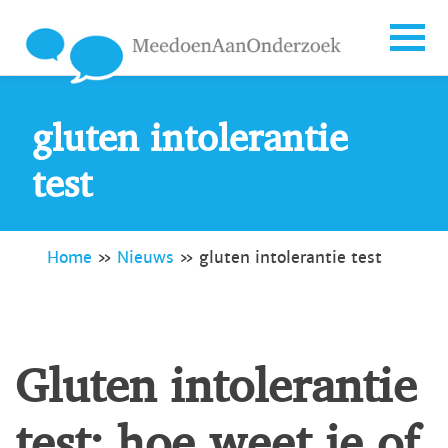
gluten intolerantie
test
Home
»
Nieuws
»
gluten intolerantie test
Gluten intolerantie
test: hoe weet je of