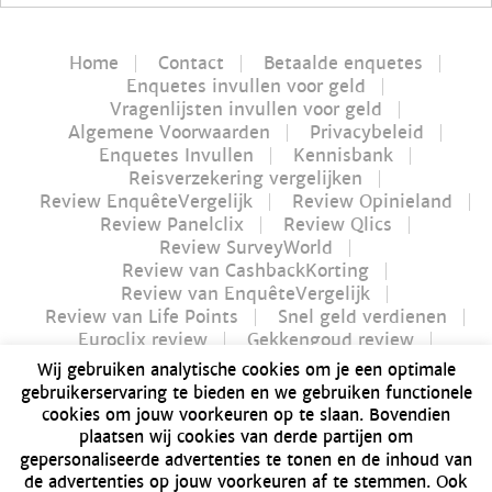
Home
Contact
Betaalde enquetes
Enquetes invullen voor geld
Vragenlijsten invullen voor geld
Algemene Voorwaarden
Privacybeleid
Enquetes Invullen
Kennisbank
Reisverzekering vergelijken
Review EnquêteVergelijk
Review Opinieland
Review Panelclix
Review Qlics
Review SurveyWorld
Review van CashbackKorting
Review van EnquêteVergelijk
Review van Life Points
Snel geld verdienen
Euroclix review
Gekkengoud review
iPay review
Myflavours review
Wij gebruiken analytische cookies om je een optimale
Nucash review
gebruikerservaring te bieden en we gebruiken functionele
Futurenet review | Is Futurenet betrouwbaar?
cookies om jouw voorkeuren op te slaan. Bovendien
Geld verdienen in 1 uur
plaatsen wij cookies van derde partijen om
Dé Bitvavo review van 2021 | Alles over Bitvavo
gepersonaliseerde advertenties te tonen en de inhoud van
Bonusway review | Is Bonusway betrouwbaar?
de advertenties op jouw voorkeuren af te stemmen. Ook