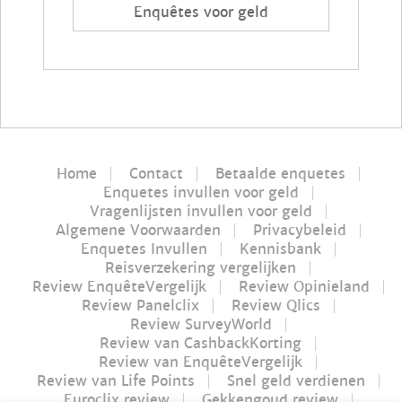
Enquêtes voor geld
Home
Contact
Betaalde enquetes
Enquetes invullen voor geld
Vragenlijsten invullen voor geld
Algemene Voorwaarden
Privacybeleid
Enquetes Invullen
Kennisbank
Reisverzekering vergelijken
Review EnquêteVergelijk
Review Opinieland
Review Panelclix
Review Qlics
Review SurveyWorld
Review van CashbackKorting
Review van EnquêteVergelijk
Review van Life Points
Snel geld verdienen
Euroclix review
Gekkengoud review