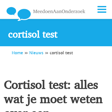
cortisol test
Home
»
Nieuws
»
cortisol test
Cortisol test: alles
wat je moet weten
over een