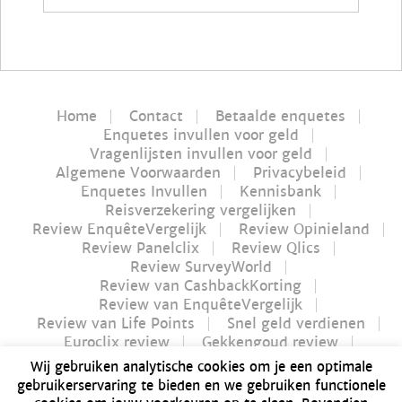
Home
Contact
Betaalde enquetes
Enquetes invullen voor geld
Vragenlijsten invullen voor geld
Algemene Voorwaarden
Privacybeleid
Enquetes Invullen
Kennisbank
Reisverzekering vergelijken
Review EnquêteVergelijk
Review Opinieland
Review Panelclix
Review Qlics
Review SurveyWorld
Review van CashbackKorting
Review van EnquêteVergelijk
Review van Life Points
Snel geld verdienen
Euroclix review
Gekkengoud review
iPay review
Myflavours review
Wij gebruiken analytische cookies om je een optimale
Nucash review
gebruikerservaring te bieden en we gebruiken functionele
Futurenet review | Is Futurenet betrouwbaar?