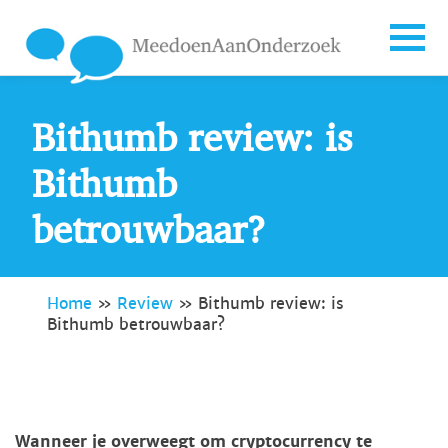
Bithumb review: is
Bithumb
betrouwbaar?
Home
»
Review
»
Bithumb review: is
Bithumb betrouwbaar?
Wanneer je overweegt om cryptocurrency te