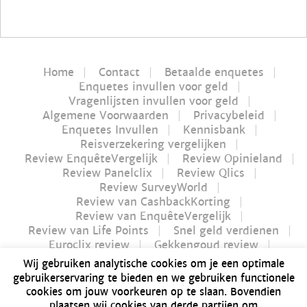
Home
Contact
Betaalde enquetes
Enquetes invullen voor geld
Vragenlijsten invullen voor geld
Algemene Voorwaarden
Privacybeleid
Enquetes Invullen
Kennisbank
Reisverzekering vergelijken
Review EnquêteVergelijk
Review Opinieland
Review Panelclix
Review Qlics
Review SurveyWorld
Review van CashbackKorting
Review van EnquêteVergelijk
Review van Life Points
Snel geld verdienen
Euroclix review
Gekkengoud review
iPay review
Myflavours review
Wij gebruiken analytische cookies om je een optimale
Nucash review
gebruikerservaring te bieden en we gebruiken functionele
Futurenet review | Is Futurenet betrouwbaar?
cookies om jouw voorkeuren op te slaan. Bovendien
Geld verdienen in 1 uur
plaatsen wij cookies van derde partijen om