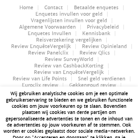
Home
Contact
Betaalde enquetes
Enquetes invullen voor geld
Vragenlijsten invullen voor geld
Algemene Voorwaarden
Privacybeleid
Enquetes Invullen
Kennisbank
Reisverzekering vergelijken
Review EnquêteVergelijk
Review Opinieland
Review Panelclix
Review Qlics
Review SurveyWorld
Review van CashbackKorting
Review van EnquêteVergelijk
Review van Life Points
Snel geld verdienen
Euroclix review
Gekkengoud review
iPay review
Myflavours review
Wij gebruiken analytische cookies om je een optimale
Nucash review
gebruikerservaring te bieden en we gebruiken functionele
Futurenet review | Is Futurenet betrouwbaar?
cookies om jouw voorkeuren op te slaan. Bovendien
Geld verdienen in 1 uur
plaatsen wij cookies van derde partijen om
Dé Bitvavo review van 2021 | Alles over Bitvavo
gepersonaliseerde advertenties te tonen en de inhoud van
Bonusway review | Is Bonusway betrouwbaar?
de advertenties op jouw voorkeuren af te stemmen. Ook
GFK Panel review | Is GFK Panel betrouwbaar?
worden er cookies geplaatst door sociale media-netwerken.
Dé manier om geld te verdienen: producten
Door op 'Accepteren en doorgaan' te klikken, ga je